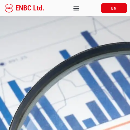
内
ENBC Ltd.
EN
容
を
ス
キ
ッ
プ